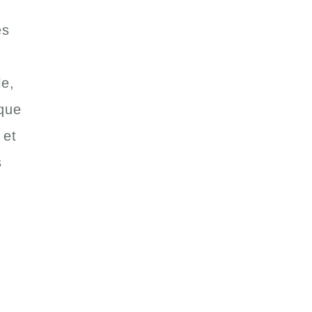
es
e,
ique
 et
s